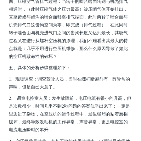
四、压缩空气管排气过程：当转子的啮合端面转到与机壳排气
相通时，（此时压缩气体之压力最高）被压缩气体开始排出，
直至齿峰与齿沟的啮合面移至排气端面，此时两转子啮合面与
机壳排气口这齿沟空间为零，即完成（排气过程），在此同时
转子啮合面与机壳进气口之间的齿沟长度又达到最长，其吸气
过程又在进行从螺杆空压机的原理，我们不难看出其最大的特
点就是：几乎不用进行空压机维修，那么什么原因导致了如此
的空压机致命性的破坏？
五、具体的分析步骤整理如下：
1、现场调查：调查驾驶人员，当时在螺杆断裂前有一阵异常的
声响，但是自己大意了。
2、 调查电控室人员：发生故障前，电压电流有很小的升高，但
是次数很少，时间几乎不到2秒问题的答案似乎出来了：一定是
里边进了杂物，在空压机的运作过程中，发生强烈的粘着磨损
破坏，最终导致发动机的工作异常，声音异常，更是电控室的
电流电压瞬时的攀升....