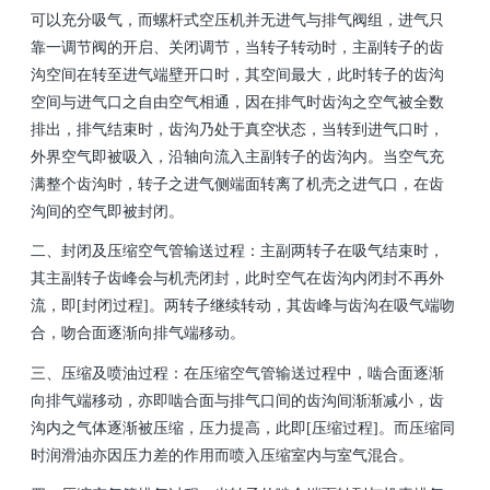
可以充分吸气，而螺杆式空压机并无进气与排气阀组，进气只
靠一调节阀的开启、关闭调节，当转子转动时，主副转子的齿
沟空间在转至进气端壁开口时，其空间最大，此时转子的齿沟
空间与进气口之自由空气相通，因在排气时齿沟之空气被全数
排出，排气结束时，齿沟乃处于真空状态，当转到进气口时，
外界空气即被吸入，沿轴向流入主副转子的齿沟内。当空气充
满整个齿沟时，转子之进气侧端面转离了机壳之进气口，在齿
沟间的空气即被封闭。
二、封闭及压缩空气管输送过程：主副两转子在吸气结束时，
其主副转子齿峰会与机壳闭封，此时空气在齿沟内闭封不再外
流，即[封闭过程]。两转子继续转动，其齿峰与齿沟在吸气端吻
合，吻合面逐渐向排气端移动。
三、压缩及喷油过程：在压缩空气管输送过程中，啮合面逐渐
向排气端移动，亦即啮合面与排气口间的齿沟间渐渐减小，齿
沟内之气体逐渐被压缩，压力提高，此即[压缩过程]。而压缩同
时润滑油亦因压力差的作用而喷入压缩室内与室气混合。