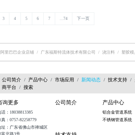
3
4
5
6
7
...74
下一页
特阿里巴巴企业店铺
广东福斯特流体技术有限公司
浇注料
塑胶模
公司简介
/
产品中心
/
市场应用
/
新闻动态
/
技术支持
/
商平台
/
搜索
咨询更多
公司简介
产品中心
话：18038813385
铝合金管道系统
真：0757-82258779
不锈钢管道系统
地址：广东省佛山市禅城区
华富北路3号
技术支持