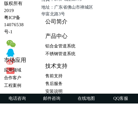
版权所有
地址：广东省佛山市禅城区
2019
华富北路3号
粤ICP备
公司简介
14076538
号-1
产品中心
铝合金管道系统
不锈钢管道系统
市场应用
技术支持
应用领域
售前支持
合作客户
售后服务
工程案例
安装说明
电话咨询
邮件咨询
在线地图
QQ客服
资料下载
广东福斯特流体技术有限公司 版权所有 2019
粤ICP备14076538号-1
Powered by FSTpipe ©2014-2019 fst-pipe.net